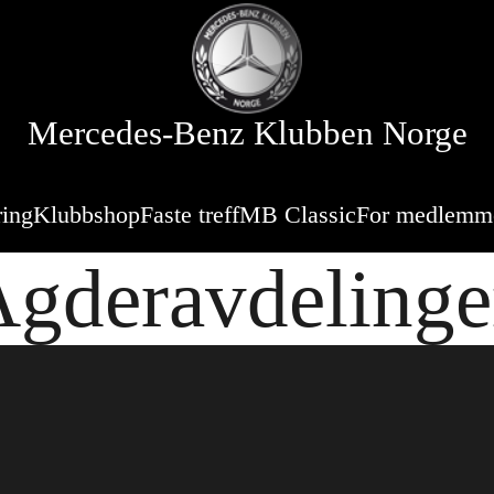
Mercedes-Benz Klubben Norge
ring
Klubbshop
Faste treff
MB Classic
For medlemm
gderavdeling