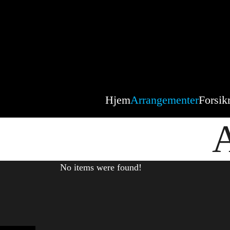
Hjem
Arrangementer
Forsik
A
No items were found!