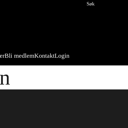
Søk
er
Bli medlem
Kontakt
Login
en