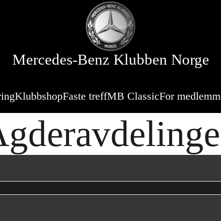
Mercedes-Benz Klubben Norge
ring
Klubbshop
Faste treff
MB Classic
For medlemm
gderavdeling