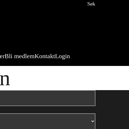
Søk
er
Bli medlem
Kontakt
Login
en